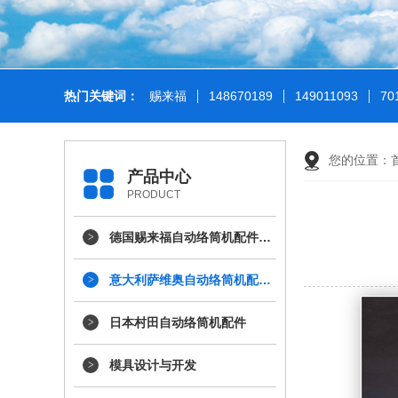
热门关键词：
赐来福
148670189
149011093
70
您的位置：
产品中心
PRODUCT
德国赐来福自动络筒机配件…
意大利萨维奥自动络筒机配…
日本村田自动络筒机配件
模具设计与开发