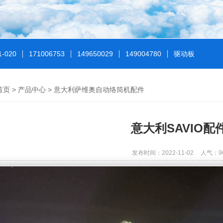
1-020
171006753
149650029
149004780
驱动板
首页
>
产品中心
>
意大利萨维奥自动络筒机配件
意大利SAVIO配
发布时间：2022-11-02
人气：
9