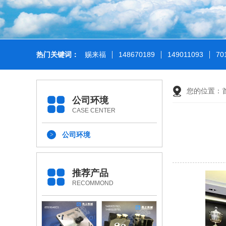
热门关键词：
赐来福
148670189
149011093
70
您的位置：
公司环境
CASE CENTER
公司环境
推荐产品
RECOMMOND