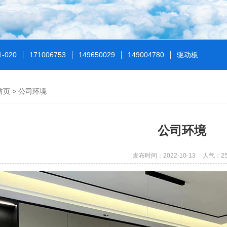
1-020
171006753
149650029
149004780
驱动板
首页
>
公司环境
公司环境
发布时间：2022-10-13
人气：
2