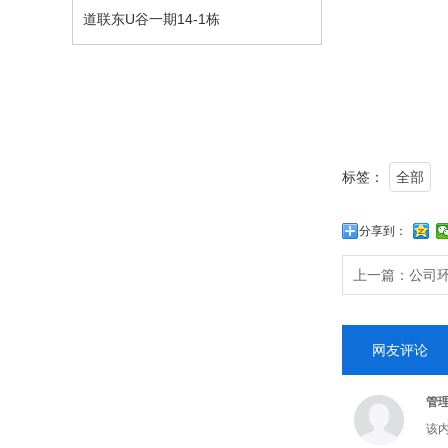
道联东U谷一期14-1栋
标签：
全部
分享到：
上一篇：
公司
网友评论
管
该