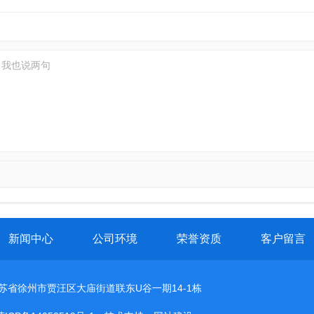
新闻中心
公司环境
荣誉资质
客户留言
江苏省徐州市贾汪区大庙街道联东U谷一期14-1栋